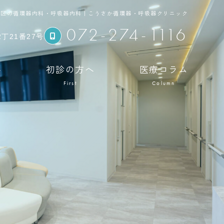
西区の循環器内科・呼吸器内科｜こうさか循環器・呼吸器クリニック
072-274-1116
丁21番27号
科
初診の方へ
医療コラム
First
Column