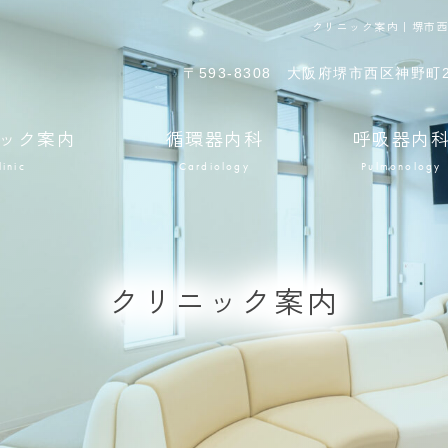
クリニック案内｜堺市
〒593-8308
大阪府堺市西区神野町2
ック案内
循環器内科
呼吸器内
linic
Cardiology
Pulmonology
クリニック案内