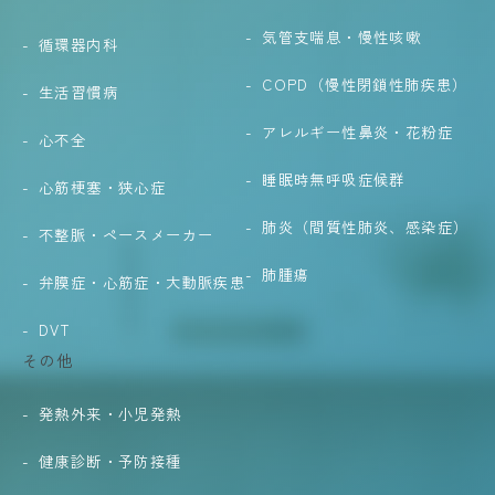
気管支喘息・慢性咳嗽
循環器内科
COPD（慢性閉鎖性肺疾患）
生活習慣病
アレルギー性鼻炎・花粉症
心不全
睡眠時無呼吸症候群
心筋梗塞・狭心症
肺炎（間質性肺炎、感染症）
不整脈・ペースメーカー
肺腫瘍
弁膜症・心筋症・大動脈疾患
DVT
その他
発熱外来・小児発熱
健康診断・予防接種